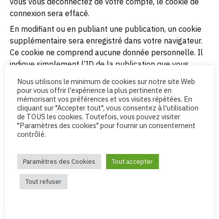
vous vous déconnectez de votre compte, le cookie de
connexion sera effacé.
En modifiant ou en publiant une publication, un cookie
supplémentaire sera enregistré dans votre navigateur.
Ce cookie ne comprend aucune donnée personnelle. Il
indique simplement l’ID de la publication que vous
venez de modifier. Il expire au bout d’un jour.
Nous utilisons le minimum de cookies sur notre site Web
pour vous offrir l'expérience la plus pertinente en
Contenu embarqué depuis
mémorisant vos préférences et vos visites répétées. En
cliquant sur "Accepter tout", vous consentez à l'utilisation
d’autres sites
de TOUS les cookies. Toutefois, vous pouvez visiter
"Paramètres des cookies" pour fournir un consentement
contrôlé.
Les articles de ce site peuvent inclure des contenus
intégrés (par exemple des vidéos, images, articles…). Le
contenu intégré depuis d’autres sites se comporte de la
Paramètres des Cookies
Tout accepter
même manière que si le visiteur se rendait sur cet autre
Tout refuser
site.
Ces sites web pourraient collecter des données sur
vous, utiliser des cookies, embarquer des outils de suivis