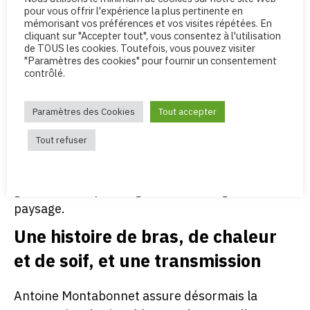
échalas de châtaignier protègent de la force des
pour vous offrir l'expérience la plus pertinente en
vents et qui, accrochés à la pente, luttent contre
mémorisant vos préférences et vos visites répétées. En
cliquant sur "Accepter tout", vous consentez à l'utilisation
l’âpreté des étés brûlants en plongeant leurs
de TOUS les cookies. Toutefois, vous pouvez visiter
racines au cœur du granite.
"Paramètres des cookies" pour fournir un consentement
contrôlé.
Il conte l’aventure de la terre et de paysans
vignerons penchés vers elle et qui se façonnent
Paramètres des Cookies
Tout accepter
mutuellement, une aventure d’amour et de
raisin, d’éboulis et de ronces, d’enthousiasme, de
Tout refuser
vie au pied du mur et d’amitiés bienveillantes.
Il nous dit qu’il n’est pas de grand paysage sans
grand labeur, pas de grand vin sans grand
paysage.
Une histoire de bras, de chaleur
et de soif, et une transmission
Antoine Montabonnet assure désormais la